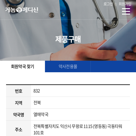
로그인
회원가입
제품구매
회원약국 찾기
약사전용몰
832
번호
전북
지역
열매약국
약국명
전북특별자치도 익산시 무왕로 1115 (영등동) 극동타워
주소
101호