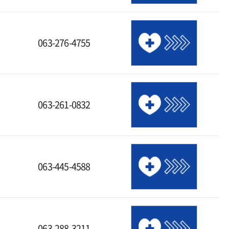
063-276-4755
063-261-0832
063-445-4588
063-288-3211