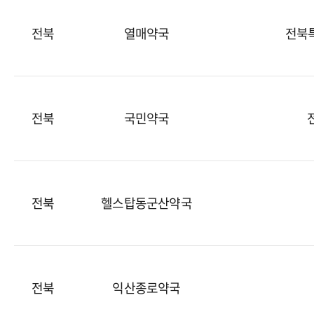
전북
열매약국
전북특
전북
국민약국
전북
헬스탑동군산약국
전북
익산종로약국