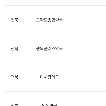
전북
토마토종합약국
전북
행복플러스약국
전북
다사랑약국
전북
일동약국