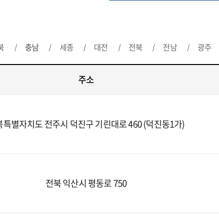
북
충남
세종
대전
전북
전남
광주
주소
특별자치도 전주시 덕진구 기린대로 460 (덕진동1가)
전북 익산시 평동로 750